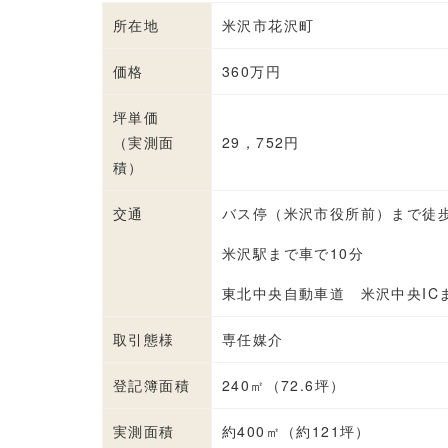
所在地
米沢市花沢町
価格
360万円
坪単価
（実測面
29，752円
積）
交通
バス停（米沢市役所前）まで徒歩
米沢駅まで車で10分
東北中央自動車道 米沢中央IC
取引態様
専任媒介
登記簿面積
240㎡（72.6坪）
実測面積
約400㎡（約121坪）