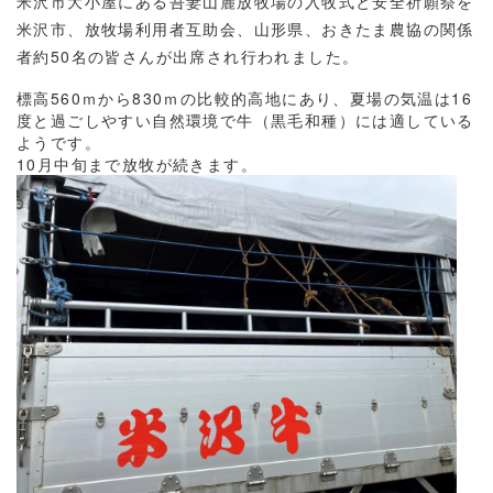
米沢市大小屋にある吾妻山麓放牧場の入牧式と安全祈願祭を
米沢市、放牧場利用者互助会、山形県、おきたま農協の関係
者約
50
名の皆さんが出席され行われました。
標高
560
ｍから
830
ｍの比較的高地にあり、夏場の気温は
16
度と過ごしやすい自然環境で牛（黒毛和種）には適している
ようです。
10
月中旬まで放牧が続きます。