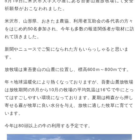
5
月
19
日に米沢市大字大小屋にある吾妻山麓放牧場にて安全
祈願祭がおこなわれました。
米沢市、山形県、おきたま農協、利用者互助会の各代表の方々
をはじめ約
50
名参加され、
今年も多数の報道関係者が取材に訪
れて頂きました。
新聞やニュースでご覧になられた方もいらっしゃると思いま
す。
放牧場は東吾妻山の山麓に位置し、標高
600
ｍ～
800
ｍです。
年々地球温暖化により熱くなっておりますが、吾妻山麓放牧場
は放牧期間の
5
月から
10
月の牧場の平均気温は
16℃
で牛にとっ
てはすごしやすい環境になっております。夏期は栂森から押し
寄せる霧が牧草に良い水分を与え、放牧に適した牧草に育てて
います。
今年は
80
頭以上の牛の利用する予定です。